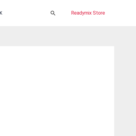
Cari
Readymix Store
K