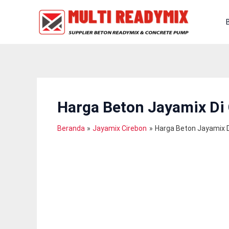
Lewati
Ke
Konten
Harga Beton Jayamix Di
Beranda
Jayamix Cirebon
Harga Beton Jayamix D