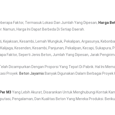
eberapa Faktor, Termasuk Lokasi Dan Jumlah Yang Dipesan,
Harga Bet
r. Namun, Harga Ini Dapat Berbeda Di Setiap Daerah.
ti, Kejaksan, Kesambi, Lemah Wungkuk, Pekalipan, Argasunya, Kebonbar
alijaga, Kesenden, Kesambi, Panjunan, Pekalipan, Kecapi, Sukapura, P
rapa Faktor, Seperti Jenis Beton, Jumlah Yang Dipesan, Jarak Pengir
elah Dicampurkan Dengan Proporsi Yang Tepat Di Pabrik. Hal Ini Mema
asi Proyek.
Beton Jayamix
Banyak Digunakan Dalam Berbagai Proyek 
 Per M3
Yang Lebih Akurat, Disarankan Untuk Menghubungi Kontak Ka
tasi, Pengalaman, Dan Kualitas Beton Yang Mereka Produksi. Beriku