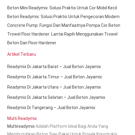
Beton Mini Readymix: Solusi Praktis Untuk Cor Mobil Kecil
Beton Readymix: Solusi Praktis Untuk Pengecoran Modern
Concrete Pump: Fungsi Dan Manfaatnya Pompa Cor Beton
Trowel Floor Hardener: Lantai Rapih Menggunakan Trowel
Beton Dan Floor Hardener
Artikel Terbaru
Readymix Di Jakarta Barat – Jual Beton Jayamix
Readymix Di Jakarta Timur – Jual Beton Jayamix
Readymix Di Jakarta Utara – Jual Beton Jayamix
Readymix Di Jakarta Selatan – Jual Beton Jayamix
Readymix Di Tangerang – Jual Beton Jayamix
Multi Readymix
Multireadymix
Adalah Platform Ideal Bagi Anda Yang
Membutuhkan Beton Siap Pakai Untuk Proyek Konstruksi.