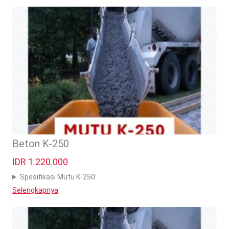
Beton K-250
IDR 1.220.000
Spesifikasi Mutu K-250:
Selengkapnya