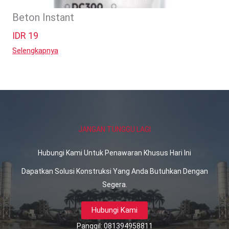
Beton Instant
IDR 19
Selengkapnya
JANGAN TUNGGU LAGI
Hubungi Kami Untuk Penawaran Khusus Hari Ini
Dapatkan Solusi Konstruksi Yang Anda Butuhkan Dengan
Segera.
Hubungi Kami
Panggil: 081394958811