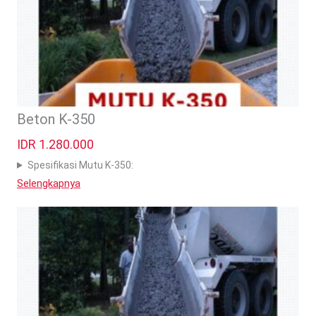
Beton K-350
IDR 1.280.000
Spesifikasi Mutu K-350:
Selengkapnya