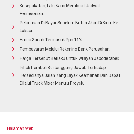
Kesepakatan, Lalu Kami Membuat Jadwal
Pemesanan.
Pelunasan Di Bayar Sebelum Beton Akan Di Kirim Ke
Lokasi.
Harga Sudah Termasuk Ppn 11%.
Pembayaran Melalui Rekening Bank Perusahan.
Harga Tersebut Berlaku Untuk Wilayah Jabodetabek.
Pihak Pembeli Bertanggung Jawab Terhadap
Tersedianya Jalan Yang Layak Keamanan Dan Dapat
Dilalui Truck Mixer Menuju Proyek.
Halaman Web