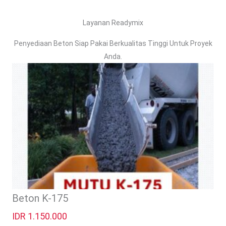
Layanan Readymix
Penyediaan Beton Siap Pakai Berkualitas Tinggi Untuk Proyek
Anda.
Beton K-175
IDR 1.150.000