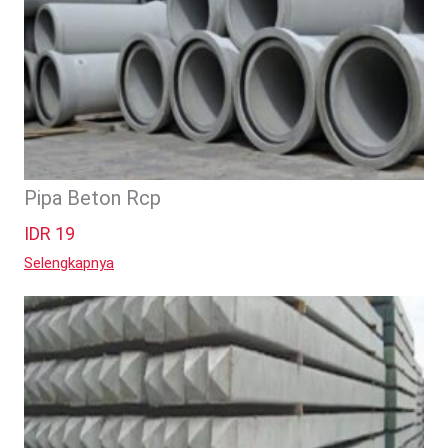
Pipa Beton Rcp
IDR 19
Selengkapnya