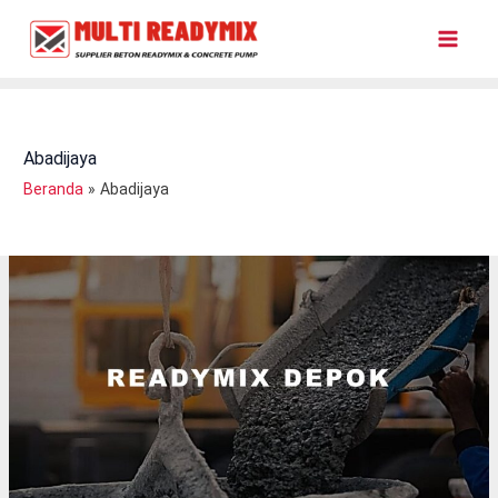
Lewati
Ke
Konten
Abadijaya
Beranda
Abadijaya