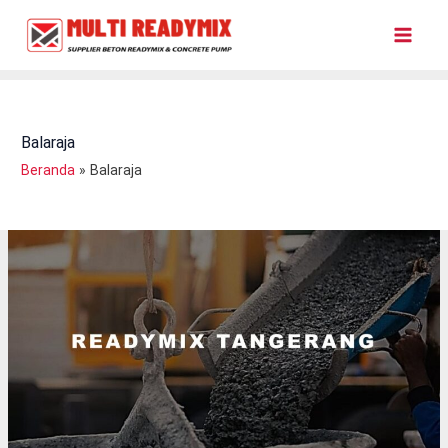
Lewati
Ke
Konten
Balaraja
Beranda
Balaraja