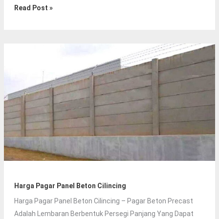
Harga
Read Post »
Pagar
Panel
Beton
Tanjung
Priok
Harga Pagar Panel Beton Cilincing
Harga Pagar Panel Beton Cilincing – Pagar Beton Precast
Adalah Lembaran Berbentuk Persegi Panjang Yang Dapat