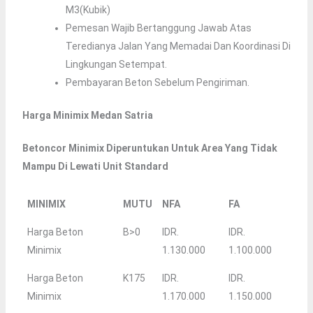
M3(kubik)
Pemesan Wajib Bertanggung Jawab Atas
Teredianya Jalan Yang Memadai Dan Koordinasi Di
Lingkungan Setempat.
Pembayaran Beton Sebelum Pengiriman.
Harga Minimix Medan Satria
Betoncor Minimix Diperuntukan Untuk Area Yang Tidak
Mampu Di Lewati Unit Standard
MINIMIX
MUTU
NFA
FA
Harga Beton
B>0
IDR.
IDR.
Minimix
1.130.000
1.100.000
Harga Beton
K175
IDR.
IDR.
Minimix
1.170.000
1.150.000