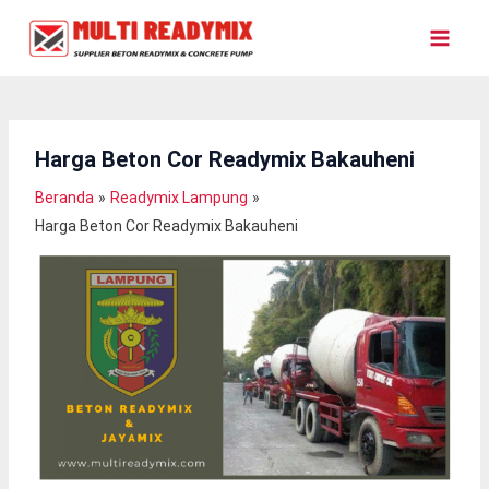
Lewati
Ke
Konten
Harga Beton Cor Readymix Bakauheni
Beranda
Readymix Lampung
Harga Beton Cor Readymix Bakauheni