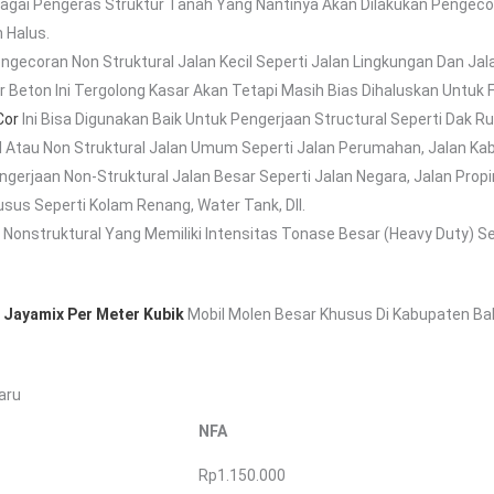
agai Pengeras Struktur Tanah Yang Nantinya Akan Dilakukan Pengecor
 Halus.
engecoran Non Struktural Jalan Kecil Seperti Jalan Lingkungan Dan J
 Beton Ini Tergolong Kasar Akan Tetapi Masih Bias Dihaluskan Untuk Fi
Cor
Ini Bisa Digunakan Baik Untuk Pengerjaan Structural Seperti Dak Rum
ll Atau Non Struktural Jalan Umum Seperti Jalan Perumahan, Jalan Kab
ngerjaan Non-Struktural Jalan Besar Seperti Jalan Negara, Jalan Propi
s Seperti Kolam Renang, Water Tank, Dll.
Nonstruktural Yang Memiliki Intensitas Tonase Besar (heavy Duty) Se
 Jayamix Per Meter Kubik
Mobil Molen Besar Khusus Di Kabupaten Ba
aru
NFA
Rp1.150.000