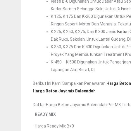
Klass B-0 Digunakan Untuk Dasar Atau Seb
Kadar Semen Sehingga Sulit Untuk Di Finish
K 125, K 175 Dan K-200 Digunakan Untuk P
Ringan Seperti Motor Dan Manusia, Tekstur
K 225, K 250, K 275, Dan K 300 Jenis
Beton 
Dak Ruko, Sekolah, Untuk Lantai Gudang, D
K 350, K 375 Dan K 400 Digunakan Untuk Pe
Proyek Yang Membutuhkan Treatment Khusu
K-450 – K 500 Digunakan Untuk Pengerjaan 
Lapangan Alat Berat, Dll.
Berikut Ini Kami Sampaikan Penawaran
Harga Beton
Harga Beton Jayamix Baleendah
Daftar Harga Beton Jayamix Baleendah Per M3 Terb
READY MIX
Harga Ready Mix B>0