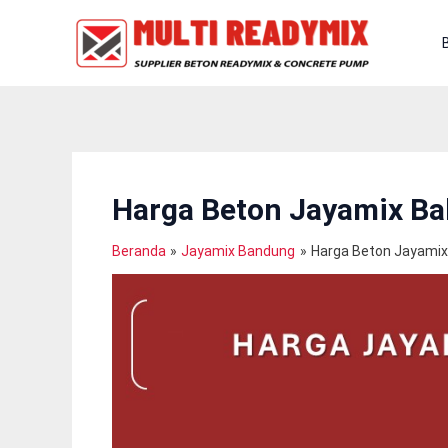
Lewati
Ke
Konten
Harga Beton Jayamix Ba
Beranda
Jayamix Bandung
Harga Beton Jayamix