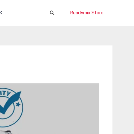
Cari
Readymix Store
K