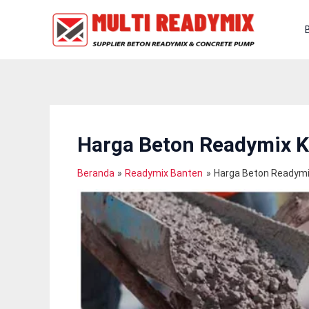
Lewati
Ke
Konten
Harga Beton Readymix 
Beranda
Readymix Banten
Harga Beton Readym