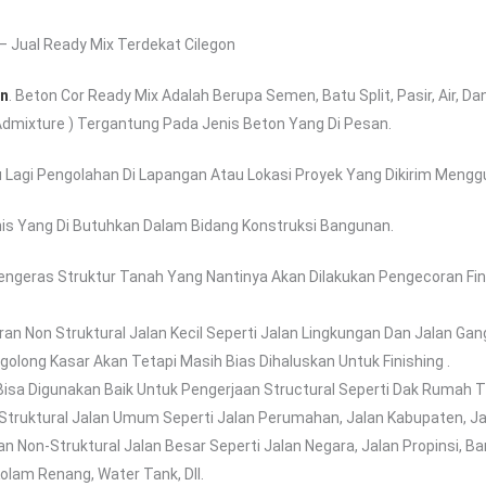
Jual Ready Mix Terdekat Cilegon
en
. Beton Cor Ready Mix Adalah Berupa Semen, Batu Split, Pasir, Air, D
dmixture ) Tergantung Pada Jenis Beton Yang Di Pesan.
 Lagi Pengolahan Di Lapangan Atau Lokasi Proyek Yang Dikirim Menggu
enis Yang Di Butuhkan Dalam Bidang Konstruksi Bangunan.
engeras Struktur Tanah Yang Nantinya Akan Dilakukan Pengecoran Fin
ran Non Struktural Jalan Kecil Seperti Jalan Lingkungan Dan Jalan G
golong Kasar Akan Tetapi Masih Bias Dihaluskan Untuk Finishing .
 Bisa Digunakan Baik Untuk Pengerjaan Structural Seperti Dak Rumah Tin
 Struktural Jalan Umum Seperti Jalan Perumahan, Jalan Kabupaten, Jal
n Non-Struktural Jalan Besar Seperti Jalan Negara, Jalan Propinsi, B
am Renang, Water Tank, Dll.