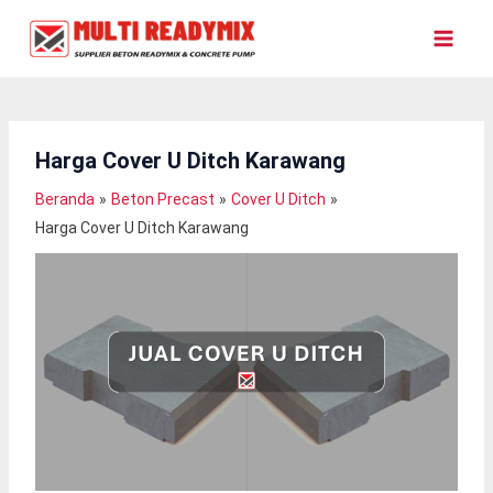
Lewati
Ke
Konten
Harga Cover U Ditch Karawang
Beranda
Beton Precast
Cover U Ditch
Harga Cover U Ditch Karawang