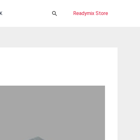
Cari
Readymix Store
K