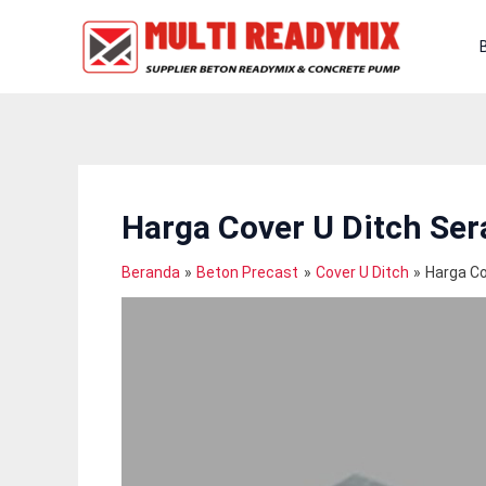
Lewati
Ke
Konten
Harga Cover U Ditch Se
Beranda
Beton Precast
Cover U Ditch
Harga Co