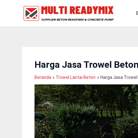
Lewati
Ke
Konten
Harga Jasa Trowel Beto
Beranda
Trowel Lantai Beton
Harga Jasa Trowel