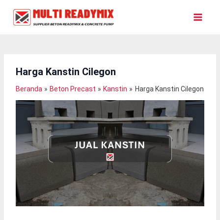
Lewati
Ke
Konten
Harga Kanstin Cilegon
Beranda
Beton Precast
Kanstin
Harga Kanstin Cilegon