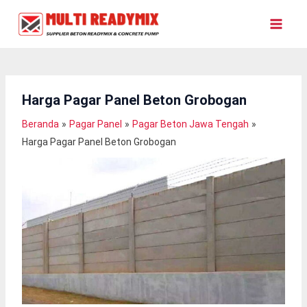
Lewati
Ke
Konten
Harga Pagar Panel Beton Grobogan
Beranda
Pagar Panel
Pagar Beton Jawa Tengah
Harga Pagar Panel Beton Grobogan