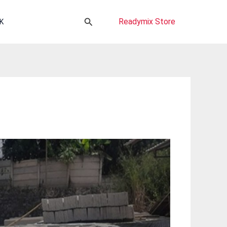
Cari
Readymix Store
K