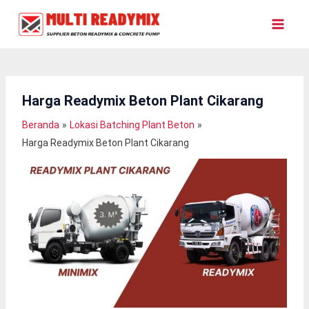
Lewati
Ke
Konten
Harga Readymix Beton Plant Cikarang
Beranda
Lokasi Batching Plant Beton
Harga Readymix Beton Plant Cikarang