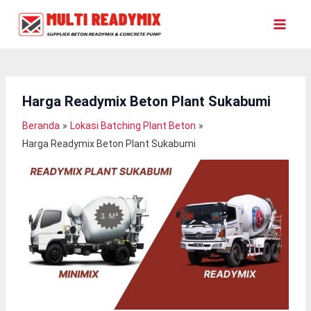
Lewati
Ke
Konten
Harga Readymix Beton Plant Sukabumi
Beranda
Lokasi Batching Plant Beton
Harga Readymix Beton Plant Sukabumi