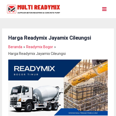
Lewati
Ke
Konten
Harga Readymix Jayamix Cileungsi
Beranda
Readymix Bogor
Harga Readymix Jayamix Cileungsi