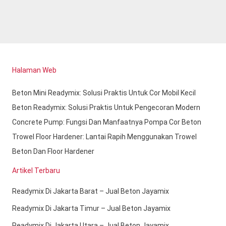
Halaman Web
Beton Mini Readymix: Solusi Praktis Untuk Cor Mobil Kecil
Beton Readymix: Solusi Praktis Untuk Pengecoran Modern
Concrete Pump: Fungsi Dan Manfaatnya Pompa Cor Beton
Trowel Floor Hardener: Lantai Rapih Menggunakan Trowel
Beton Dan Floor Hardener
Artikel Terbaru
Readymix Di Jakarta Barat – Jual Beton Jayamix
Readymix Di Jakarta Timur – Jual Beton Jayamix
Readymix Di Jakarta Utara – Jual Beton Jayamix