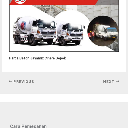
Harga Beton Jayamix Cinere Depok
PREVIOUS
NEXT
Cara Pemesanan