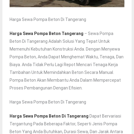
Harga Sewa Pompa Beton Di Tangerang
Harga Sewa Pompa Beton Tangerang
– Sewa Pompa
Beton Di Tangerang Adalah Solusi Yang Tepat Untuk
Memenuhi Kebutuhan Konstruksi Anda. Dengan Menyewa
Pompa Beton, Anda Dapat Menghemat Waktu, Tenaga, Dan
Biaya. Anda Tidak Perlu Lagi Repot Mencari Tenaga Kerja
Tambahan Untuk Memindahkan Beton Secara Manual.
Pompa Beton Akan Membantu Anda Dalam Mempercepat
Proses Pembangunan Dengan Efisien.
Harga Sewa Pompa Beton Di Tangerang
Harga Sewa Pompa Beton Di Tangerang
Dapat Bervariasi
Tergantung Pada Beberapa Faktor, Seperti Jenis Pompa
Beton Yang Anda Butuhkan, Durasi Sewa, Dan Jarak Antara