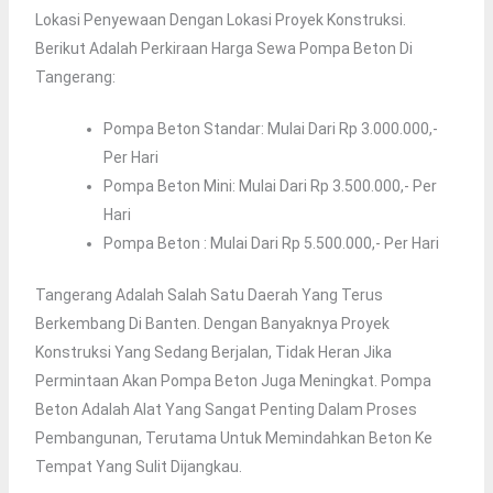
Lokasi Penyewaan Dengan Lokasi Proyek Konstruksi.
Berikut Adalah Perkiraan Harga Sewa Pompa Beton Di
Tangerang:
Pompa Beton Standar: Mulai Dari Rp 3.000.000,-
Per Hari
Pompa Beton Mini: Mulai Dari Rp 3.500.000,- Per
Hari
Pompa Beton : Mulai Dari Rp 5.500.000,- Per Hari
Tangerang Adalah Salah Satu Daerah Yang Terus
Berkembang Di Banten. Dengan Banyaknya Proyek
Konstruksi Yang Sedang Berjalan, Tidak Heran Jika
Permintaan Akan Pompa Beton Juga Meningkat. Pompa
Beton Adalah Alat Yang Sangat Penting Dalam Proses
Pembangunan, Terutama Untuk Memindahkan Beton Ke
Tempat Yang Sulit Dijangkau.