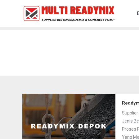
Lewati
Ke
Konten
Readym
Supplier
Jenis Be
Proses P
Yang Me