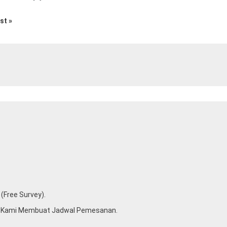
x
st »
(free Survey).
u Kami Membuat Jadwal Pemesanan.