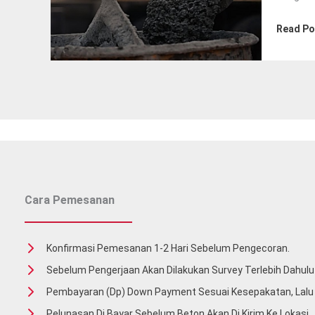
Readymi
Read Po
Di
Depok
–
Jual
Beton
Jayamix
Cara Pemesanan
Konfirmasi Pemesanan 1-2 Hari Sebelum Pengecoran.
Sebelum Pengerjaan Akan Dilakukan Survey Terlebih Dahulu 
Pembayaran (Dp) Down Payment Sesuai Kesepakatan, Lal
Pelunasan Di Bayar Sebelum Beton Akan Di Kirim Ke Lokasi.