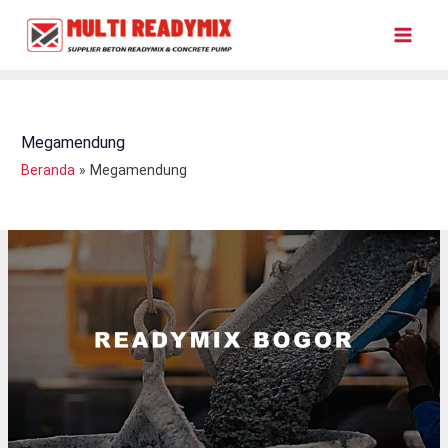
Lewati
Ke
Konten
Megamendung
Beranda
Megamendung