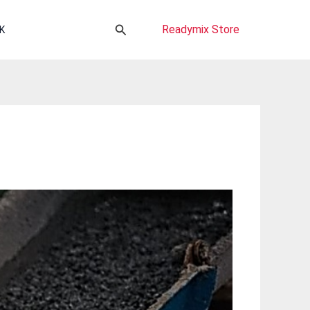
Cari
Readymix Store
K