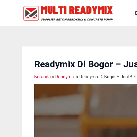
Lewati
Ke
Konten
Readymix Di Bogor – Ju
Beranda
Readymix
Readymix Di Bogor – Jual Be