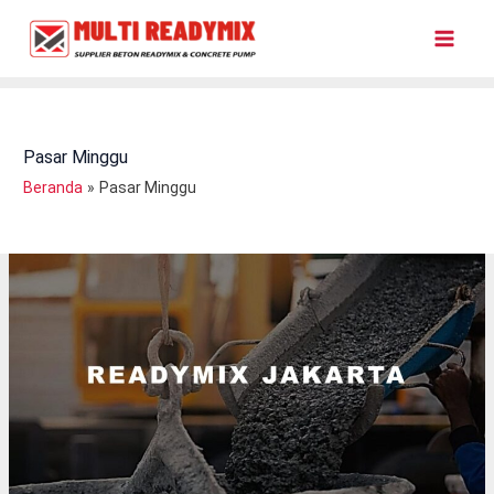
Lewati
Ke
Konten
Pasar Minggu
Beranda
Pasar Minggu