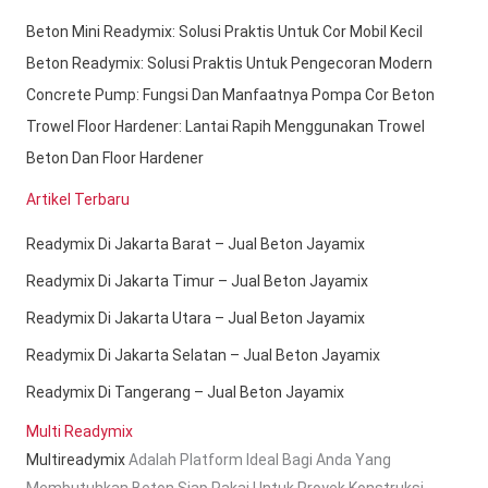
Beton Mini Readymix: Solusi Praktis Untuk Cor Mobil Kecil
Beton Readymix: Solusi Praktis Untuk Pengecoran Modern
Concrete Pump: Fungsi Dan Manfaatnya Pompa Cor Beton
Trowel Floor Hardener: Lantai Rapih Menggunakan Trowel
Beton Dan Floor Hardener
Artikel Terbaru
Readymix Di Jakarta Barat – Jual Beton Jayamix
Readymix Di Jakarta Timur – Jual Beton Jayamix
Readymix Di Jakarta Utara – Jual Beton Jayamix
Readymix Di Jakarta Selatan – Jual Beton Jayamix
Readymix Di Tangerang – Jual Beton Jayamix
Multi Readymix
Multireadymix
Adalah Platform Ideal Bagi Anda Yang