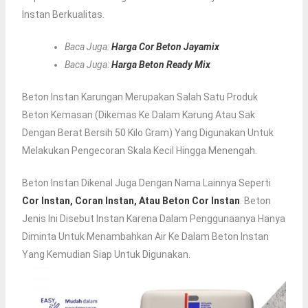
Instan Berkualitas.
Baca Juga:
Harga Cor Beton Jayamix
Baca Juga:
Harga Beton Ready Mix
Beton Instan Karungan Merupakan Salah Satu Produk
Beton Kemasan (dikemas Ke Dalam Karung Atau Sak
Dengan Berat Bersih 50 Kilo Gram) Yang Digunakan Untuk
Melakukan Pengecoran Skala Kecil Hingga Menengah.
Beton Instan Dikenal Juga Dengan Nama Lainnya Seperti
Cor Instan, Coran Instan, Atau Beton Cor Instan
. Beton
Jenis Ini Disebut Instan Karena Dalam Penggunaanya Hanya
Diminta Untuk Menambahkan Air Ke Dalam Beton Instan
Yang Kemudian Siap Untuk Digunakan.