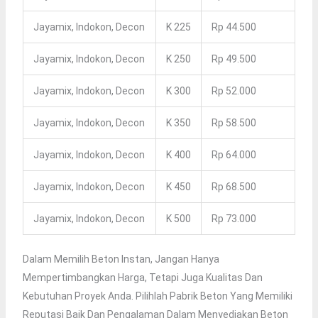
Jayamix, Indokon, Decon
K 225
Rp 44.500
Jayamix, Indokon, Decon
K 250
Rp 49.500
Jayamix, Indokon, Decon
K 300
Rp 52.000
Jayamix, Indokon, Decon
K 350
Rp 58.500
Jayamix, Indokon, Decon
K 400
Rp 64.000
Jayamix, Indokon, Decon
K 450
Rp 68.500
Jayamix, Indokon, Decon
K 500
Rp 73.000
Dalam Memilih Beton Instan, Jangan Hanya
Mempertimbangkan Harga, Tetapi Juga Kualitas Dan
Kebutuhan Proyek Anda. Pilihlah Pabrik Beton Yang Memiliki
Reputasi Baik Dan Pengalaman Dalam Menyediakan Beton