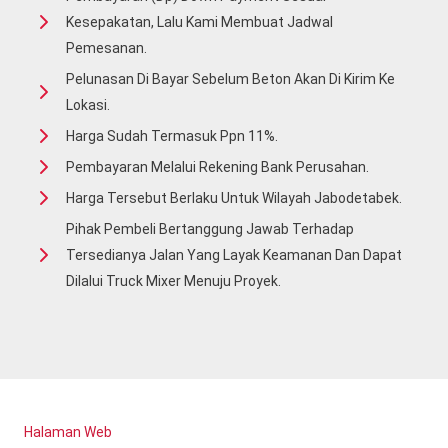
Kesepakatan, Lalu Kami Membuat Jadwal
Pemesanan.
Pelunasan Di Bayar Sebelum Beton Akan Di Kirim Ke
Lokasi.
Harga Sudah Termasuk Ppn 11%.
Pembayaran Melalui Rekening Bank Perusahan.
Harga Tersebut Berlaku Untuk Wilayah Jabodetabek.
Pihak Pembeli Bertanggung Jawab Terhadap
Tersedianya Jalan Yang Layak Keamanan Dan Dapat
Dilalui Truck Mixer Menuju Proyek.
Halaman Web