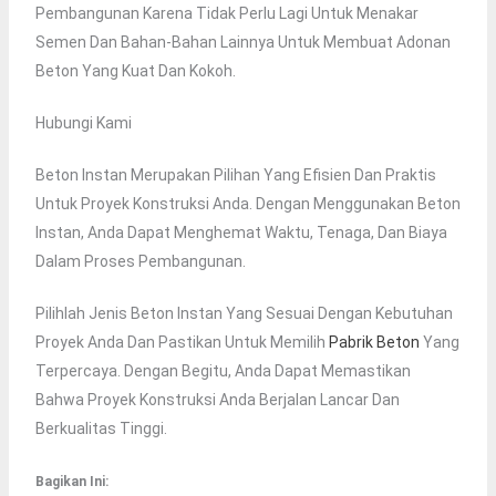
Pembangunan Karena Tidak Perlu Lagi Untuk Menakar
Semen Dan Bahan-Bahan Lainnya Untuk Membuat Adonan
Beton Yang Kuat Dan Kokoh.
Hubungi Kami
Beton Instan Merupakan Pilihan Yang Efisien Dan Praktis
Untuk Proyek Konstruksi Anda. Dengan Menggunakan Beton
Instan, Anda Dapat Menghemat Waktu, Tenaga, Dan Biaya
Dalam Proses Pembangunan.
Pilihlah Jenis Beton Instan Yang Sesuai Dengan Kebutuhan
Proyek Anda Dan Pastikan Untuk Memilih
Pabrik Beton
Yang
Terpercaya. Dengan Begitu, Anda Dapat Memastikan
Bahwa Proyek Konstruksi Anda Berjalan Lancar Dan
Berkualitas Tinggi.
Bagikan Ini: