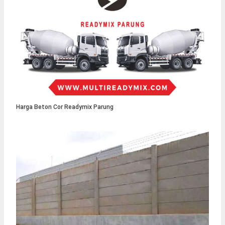
Harga Beton Cor Readymix Parung