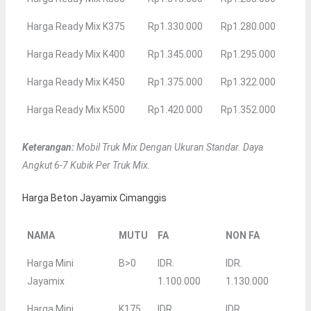
Harga Ready Mix K375
Rp1.330.000
Rp1.280.000
Harga Ready Mix K400
Rp1.345.000
Rp1.295.000
Harga Ready Mix K450
Rp1.375.000
Rp1.322.000
Harga Ready Mix K500
Rp1.420.000
Rp1.352.000
Keterangan:
Mobil Truk Mix Dengan Ukuran Standar. Daya
Angkut 6-7 Kubik Per Truk Mix.
Harga Beton Jayamix Cimanggis
NAMA
MUTU
FA
NON FA
Harga Mini
B>0
IDR.
IDR.
Jayamix
1.100.000
1.130.000
Harga Mini
K175
IDR.
IDR.