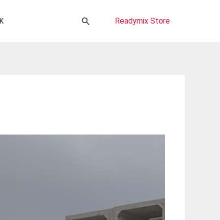
Cari
Readymix Store
K