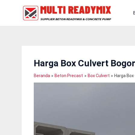
Lewati
Ke
Konten
Harga Box Culvert Bogo
Beranda
Beton Precast
Box Culvert
Harga Box 