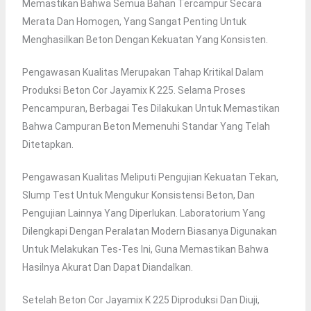
Memastikan Bahwa Semua Bahan Tercampur Secara
Merata Dan Homogen, Yang Sangat Penting Untuk
Menghasilkan Beton Dengan Kekuatan Yang Konsisten.
Pengawasan Kualitas Merupakan Tahap Kritikal Dalam
Produksi Beton Cor Jayamix K 225. Selama Proses
Pencampuran, Berbagai Tes Dilakukan Untuk Memastikan
Bahwa Campuran Beton Memenuhi Standar Yang Telah
Ditetapkan.
Pengawasan Kualitas Meliputi Pengujian Kekuatan Tekan,
Slump Test Untuk Mengukur Konsistensi Beton, Dan
Pengujian Lainnya Yang Diperlukan. Laboratorium Yang
Dilengkapi Dengan Peralatan Modern Biasanya Digunakan
Untuk Melakukan Tes-Tes Ini, Guna Memastikan Bahwa
Hasilnya Akurat Dan Dapat Diandalkan.
Setelah Beton Cor Jayamix K 225 Diproduksi Dan Diuji,