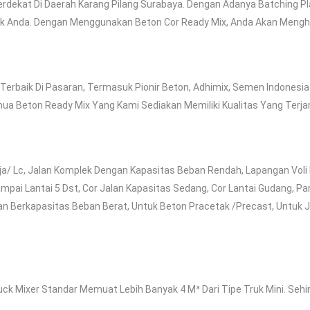
rdekat Di Daerah Karang Pilang Surabaya. Dengan Adanya Batching P
yek Anda. Dengan Menggunakan Beton Cor Ready Mix, Anda Akan Meng
Terbaik Di Pasaran, Termasuk Pionir Beton, Adhimix, Semen Indonesia
a Beton Ready Mix Yang Kami Sediakan Memiliki Kualitas Yang Terja
ja/ Lc, Jalan Komplek Dengan Kapasitas Beban Rendah, Lapangan Voli B
ampai Lantai 5 Dst, Cor Jalan Kapasitas Sedang, Cor Lantai Gudang, Park
an Berkapasitas Beban Berat, Untuk Beton Pracetak /precast, Untuk
Truck Mixer Standar Memuat Lebih Banyak 4 M³ Dari Tipe Truk Mini. Seh