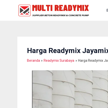
Lewati
Ke
Konten
Harga Readymix Jayamix
Beranda
Readymix Surabaya
Harga Readymix Ja