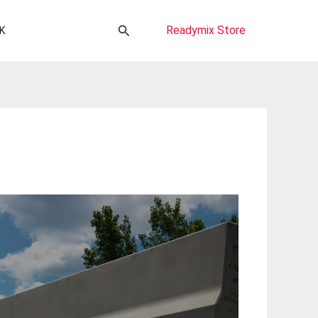
Cari
Readymix Store
K