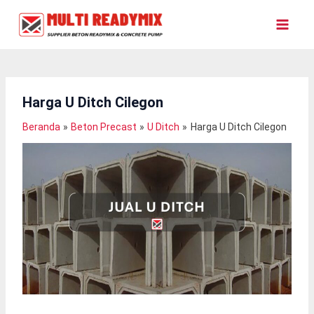
Lewati
Ke
Konten
Harga U Ditch Cilegon
Beranda
Beton Precast
U Ditch
Harga U Ditch Cilegon