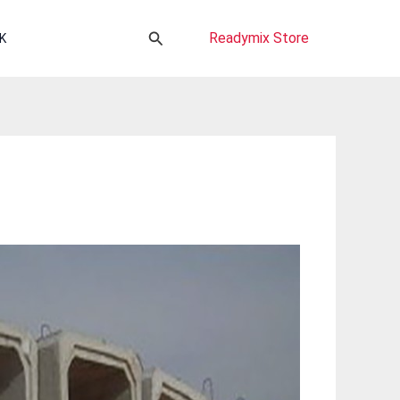
Cari
Readymix Store
K