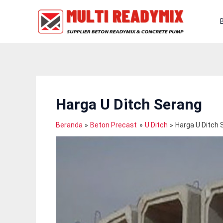
Lewati
Ke
Konten
Harga U Ditch Serang
Beranda
Beton Precast
U Ditch
Harga U Ditch 